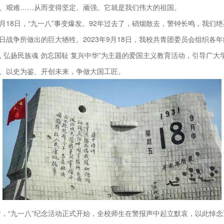
、艰难……从而变得坚定、顽强。它就是我们伟大的祖国。
年9月18日，“九一八”事变爆发。92年过去了，硝烟散去，警钟长鸣，我们
日战争所做出的巨大牺牲。2023年9月18日，我校共青团委员会组织各
八 弘扬民族魂 勿忘国耻 复兴中华”为主题的爱国主义教育活动，引导广大
、以史为鉴、开创未来，争做大国工匠。
时，“九一八”纪念活动正式开始，全校师生在警报声中起立默哀，以此悼