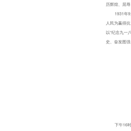
历辉煌、屈辱
1931
人民为赢得抗
以“纪念九一
史、奋发图强
下午16