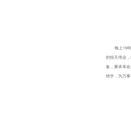
晚上19
的惊天伟业，
备，秉承革命
绝学，为万事