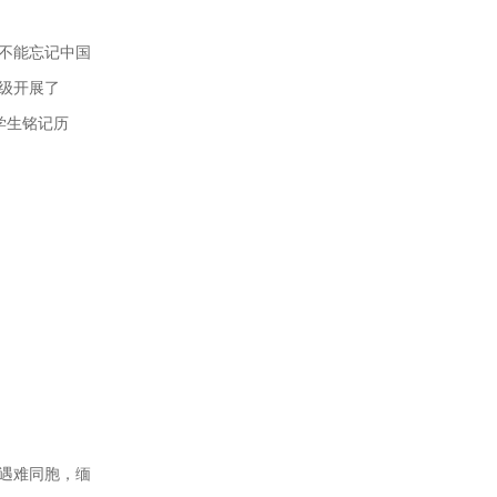
绝不能忘记中国
年级开展了
学生铭记历
念遇难同胞，缅